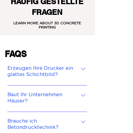
HÄUFIG GESTELLTE
FRAGEN
LEARN MORE ABOUT 3D CONCRETE
PRINTING
FAQS
Erzeugen Ihre Drucker ein
glattes Schichtbild?
Ja. LUYTEN-Drucker verfügen
über patentierte Funktionen,
Baut Ihr Unternehmen
Häuser?
die ein glattes Schichtbild
ermöglichen.
LUYTEN ist ein Hersteller von
Betondrucktechnologie und
Brauche ich
Betondrucktechnik?
konzentriert sich nicht auf den