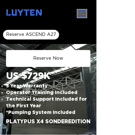
LUYTEN
Reserve ASCEND A27
Reserve Now
US $729K
3 Year Warranty
Operator Training Included
Technical Support Included for
the First Year
*Pumping System Included
PLATYPUS X4 SONDEREDITION