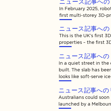
ニュース記事への
In February 2025, robo
first multi-storey 3D-p
ニュース記事への
This is the UK’s first 
properties – the first
ニュース記事への
In a quiet street in th
built. The slab has been
looks like soft-serve i
ニュース記事への
Australians could soon
launched by a Melbour