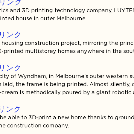
リンク
tics and 3D printing technology company, LUYTEN,
rinted house in outer Melbourne.
リンク
3D housing construction project, mirroring the prin
 3D-printed multistorey homes anywhere in the so
リンク
e city of Wyndham, in Melbourne’s outer western su
 laid, the frame is being printed. Almost silently,
ce-cream is methodically poured by a giant robotic 
リンク
 be able to 3D-print a new home thanks to ground
ne construction company.