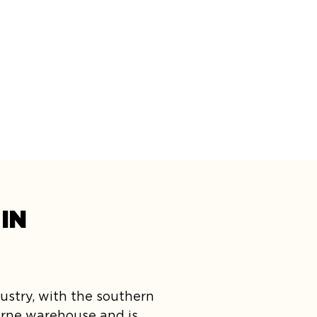
IN
ustry, with the southern 
urne warehouse and is 