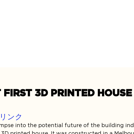
FIRST 3D PRINTED HOUSE 
リンク
pse into the potential future of the building ind
r 3D printed house. It was constructed in a Melbo