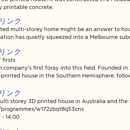
 printable concrete.
リンク
inted multi-storey home might be an answer to hous
novation has quietly squeezed into a Melbourne sub
リンク
firsts

n company's first foray into this field. Founded in 
-printed house in the Southern Hemisphere, follow
g its Ultimatecrete concrete.
リンク
multi storey 3D printed house in Australia and the
k/programmes/w172zbqt8q53cns

 - 14:00