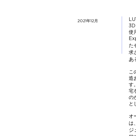
L
2021年12月
3
使
E
た
求
あ
こ
造
す
宅
の
と
オ
は
ジ