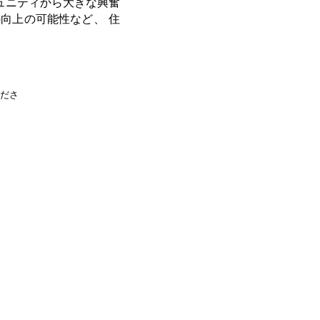
ュニティから
大きな興奮
の向上の可能性など、
住
ださ