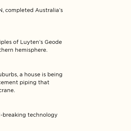
 completed Australia’s 
ciples of Luyten’s Geode 
uthern hemisphere.
burbs, a house is being 
 cement piping that 
crane.
-breaking technology 