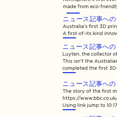
made from eco-friendly
ニュース記事への
Australia’s first 3D pr
A first-of-its kind in
ニュース記事への
Luyten, the collector of 
This isn't the Australia
completed the first 3D
story building, all usin
ニュース記事への
The story of the first 
https://www.bbc.co.u
Using link jump to 10:17