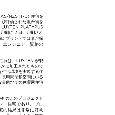
NZS 1170) 住宅を
よび評価された混合物を
TEN PLATYPUS
は、印刷に 2 日、印刷され
3D プリントではまだ探
者、エンジニア、資格の
れは、LUYTEN が製
らかに加工されたもので
な生活環境を実現する住
、長時間閉鎖空間にいる
な目的地での休暇用住宅
特有のこのプロジェクト
リント住宅であり、プロ
ト住宅の結果は非常に好意