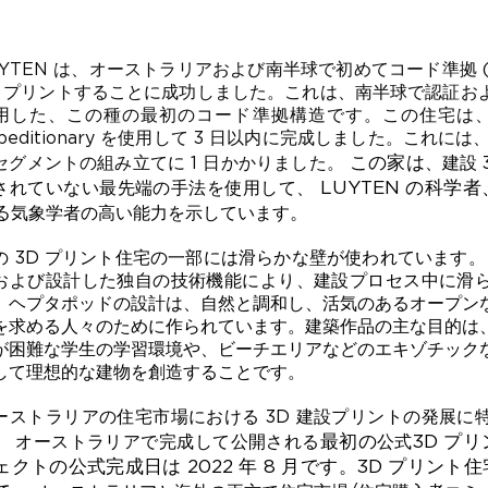
UYTEN は、オーストラリアおよび南半球で初めてコード準拠 (AS/
D プリントすることに成功しました。これは、南半球で認証お
用した、この種の最初のコード準拠構造です。この住宅は、LUY
xpeditionary を使用して 3 日以内に完成しました。これに
この家は
セグメントの組み立てに 1 日かかりました。
、建設 
LUYTEN の科学
されていない最先端の手法を使用して、
る
。
気象学者
の高い能力を示しています
の 3D プリント住宅の一部には滑らかな壁が使われています。こ
および設計した独自の技術機能により、建設プロセス中に滑
。ヘプタポッドの設計は、自然と調和し、活気のあるオープン
を求める人々のために作られています。建築作品の主な目的は
が困難な学生の学習環境や、ビーチエリアなどのエキゾチック
して理想的な建物を創造することです。
ーストラリアの住宅市場における 3D 建設プリントの発展に
最初の
3D プ
、
オーストラリアで完成して公開される
公式
ェクトの公式完成日は 2022 年 8 月です。3D プリン