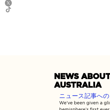
NEWS ABOUT 
AUSTRALIA
ニュース記事への
We’ve been given a glim
hemisphere’s first eve