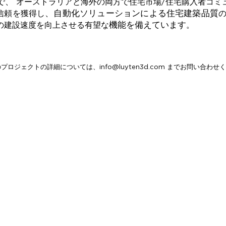
で、
オーストラリアと海外の両方で住宅市場/住宅購入者コミ
、自動化ソリューションによる住宅建築品質
信頼
を獲得し
機能を備えています
の建設速度を向上させる
有望な
。
のプロジェクトの詳細については、
info@luyten3d.com
までお問い合わせく
。