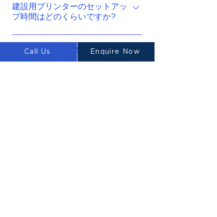
するためのコンクリートスラブが
建設用プリンターのセットアッ
が小規模、中規模、大規模のいず
プ時間はどのくらいですか?
まだ必要です。
れであるか。 印刷領域または作業
環境は、使用できるプリンターの
当社のプリンターは、セットアッ
サイズに影響します。 あなたまた
プ時間が短いという独自の利点が
LUYTEN は保証を提供します
Call Us
Enquire Now
はあなたのチームが 3D コンクリ
か?
あります。当社のプリンターは、
ート プリントに関して経験をお持
高いモビリティと迅速な展開機能
ちであること。 プロジェクトに適
LUYYTENはプリンター購入時に1
を備えて設計されており、セット
合する現在所有している機械の種
年間の保証を提供します
3D プリントコンクリートの信
アップ時間は 20 分です。
類（トラック、クレーンなど）
頼性はどの程度ですか?
3D プリントコンクリートは、適切
な混合物が使用された場合、非常
What is Construction 3D
Printing?
に信頼性があります。適切な混合
物を使用した 3D プリント構造
3D Construction Printing is a
は、従来のレンガとモルタル、ま
method of additive
What is the advantage of 3D
たは木造構造に比べて長持ちしま
Printing Homes?
manufacturing that employs
す。
concrete and various building
The technology of 3D printing
materials to create structures