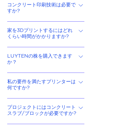
の製造業者であり、住宅建設には
コンクリート印刷技術は必要で
すか?
特化していません。ただし、顧客
の利益のために、LUYTEN は建設
はい、またいいえです。コスト削
会社と提携して共同で住宅を建設
減、完成までの時間の短縮、材料
家を3Dプリントするにはどれ
しています。
くらい時間がかかりますか?
の無駄の削減、建設におけるより
複雑な形状といった追加の利点を
家のプリントの完成時間は、多く
求めているのであれば、はいで
の要因によって決まります。気
LUYTENの株を購入できます
す。
か？
候、使用する材料、ポンプ システ
ム、配管などの他の請負業者の作
LUYTEN は非公開企業です。専門
業要件などの要因はすべて、完成
知識と業界経験を通じて LUYTEN
私の要件を満たすプリンターは
時間に影響します。プロジェクト
何ですか?
に貢献できるとお考えの場合は、
は、家の完成までに 24 時間から
適切な投資により投資していただ
4 か月かかる場合があります。
ニーズに何が適しているかは、さ
くことができます。 パートナーシ
まざまな要因によって決まりま
プロジェクトにはコンクリート
ップや投資に関するお問い合わせ
スラブ/ブロックが必要ですか?
す。要因には次のようなものがあ
は、info@luyten3d.com までご
ります。 取り組んでいるプロジェ
連絡ください。
はい、プロジェクトでは家を印刷
クトの種類と、そのプロジェクト