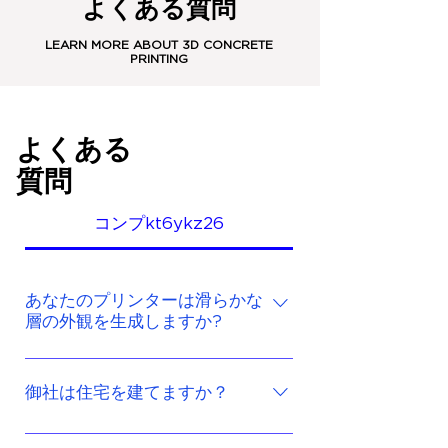
よくある質問
LEARN MORE ABOUT 3D CONCRETE
PRINTING
よくある
質問
コンプkt6ykz26
あなたのプリンターは滑らかな
層の外観を生成しますか?
はい。LUYTEN プリンターには、
滑らかなレイヤーの外観を実現す
御社は住宅を建てますか？
る特許取得済みの機能がありま
す。
LUYTEN はコンクリート印刷技術