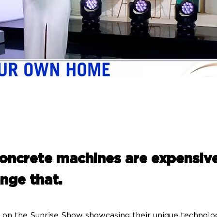
concrete machines are expensiv
nge that.
on the Sunrise Show showcasing their unique technolog