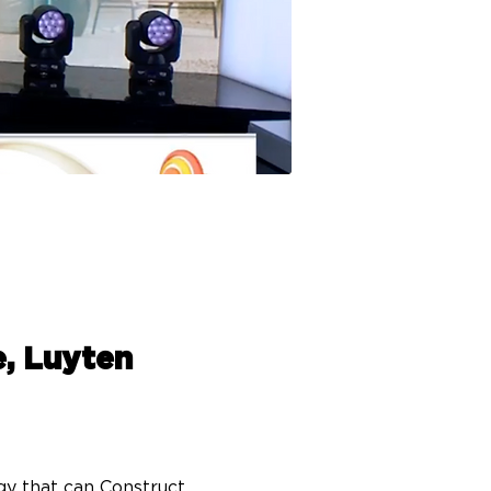
e, Luyten
y that can Construct 