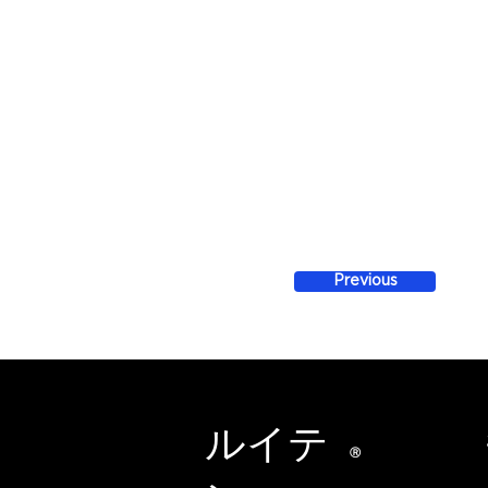
Previous
ルイテ
Ⓡ