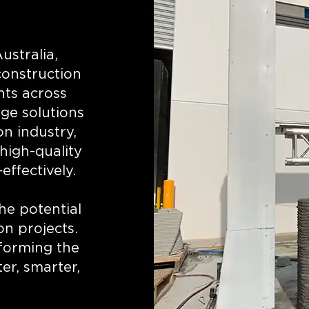
ustralia,
construction
nts across
dge solutions
on industry,
high-quality
effectively.
he potential
on projects.
forming the
ter, smarter,