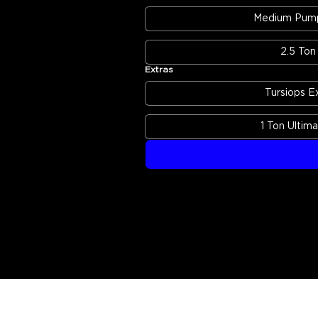
Medium Pump
2.5 Ton 
Extras
Tursiops E
1 Ton Ultim