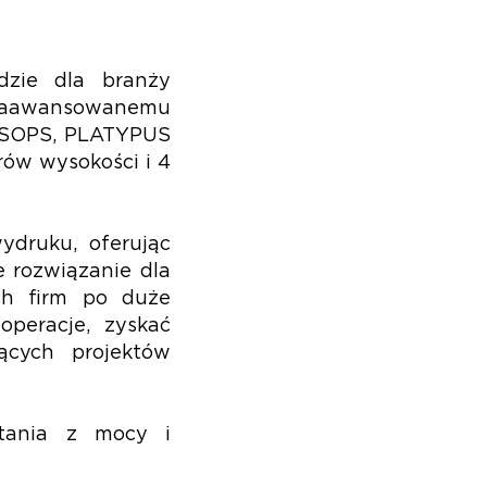
zie dla branży
 zaawansowanemu
RISOPS, PLATYPUS
rów wysokości i 4
druku, oferując
 rozwiązanie dla
ch firm po duże
peracje, zyskać
ących projektów
tania z mocy i