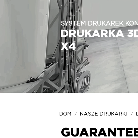
SYSTEM DRUKAREK KO
DRUKARKA 3
X4
/
/
DOM
NASZE DRUKARKI
GUARANTEE