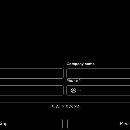
Company name
Phone
*
PLATYPUS X4
Pump
Med