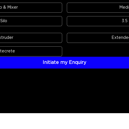
 & Mixer
Medi
Silo
3.5
xtruder
Extended
atecrete
Initiate my Enquiry