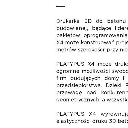
Drukarka 3D do betonu 
budowlanej, będące lide
pakietowi oprogramowania
X4 może konstruować projek
metrów szerokości, przy nie
PLATYPUS X4 może drukow
ogromne możliwości swobod
firm budujących domy i 
przedsiębiorstwa. Dzięk
przewagę nad konkurenc
geometrycznych, a wszystk
PLATYPUS X4 wyrównuje
elastyczności druku 3D bet