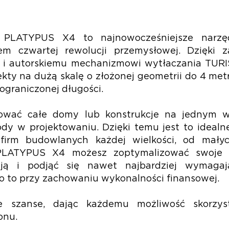
PLATYPUS X4 to najnowocześniejsze narzęd
rem czwartej rewolucji przemysłowej. Dzięki
 i autorskiemu mechanizmowi wytłaczania TU
ty na dużą skalę o złożonej geometrii do 4 met
ograniczonej długości.
ać całe domy lub konstrukcje na jednym wy
y w projektowaniu. Dzięki temu jest to idealne
firm budowlanych każdej wielkości, od mały
i PLATYPUS X4 możesz zoptymalizować swoje o
ją i podjąć się nawet najbardziej wymagaj
o to przy zachowaniu wykonalności finansowej.
 szanse, dając każdemu możliwość skorzys
onu.