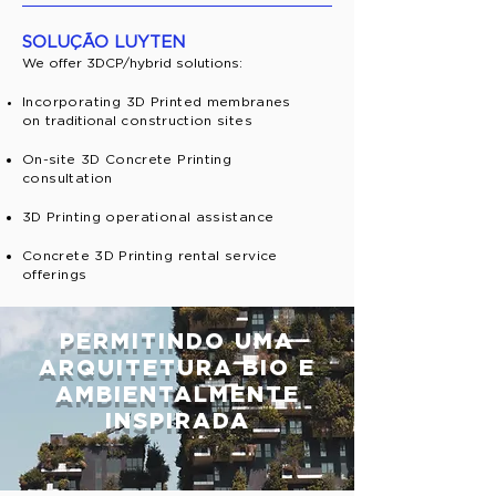
SOLUÇÃO LUYTEN
We offer 3DCP/hybrid solutions:
Incorporating
3D Printed membranes
on
traditional
construction sites
On-site 3D Concrete Printing
c
onsultation
3D Printing operational assistance
Concrete 3D Printing rental service
offerings
PERMITINDO UMA
ARQUITETURA BIO E
AMBIENTALMENTE
INSPIRADA