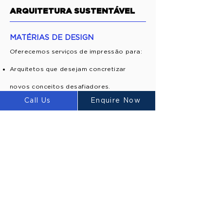
ARQUITETURA SUSTENTÁVEL
MATÉRIAS DE DESIGN
Oferecemos
serviços
de
impressão para:
Arquitetos que desejam concretizar
novos conceitos desafiadores.
Call Us
Enquire Now
Dando aos arquitetos a capacidade de
explorar projetos que de outra forma
seriam inviáveis
de topologia
reduzindo
Otimização
desperdício
de material
Análise estrutural para abraçar
estruturas orgânicas