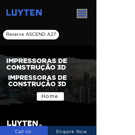
LUYTEN
Reserve ASCEND A27
IMPRESSORAS DE
CONSTRUÇÃO 3D
IMPRESSORAS DE
CONSTRUÇÃO 3D
Home
LUYTEN
Ⓡ
Call Us
Enquire Now
LUYTEN is a global leader and