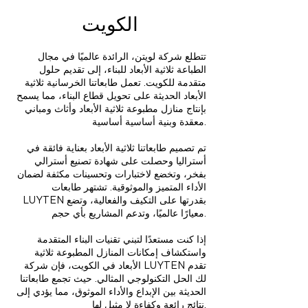
الكويت
تتطلع شركة لويتن، الرائدة عالميًا في مجال
الطباعة ثلاثية الأبعاد للبناء، إلى تقديم حلول
متقدمة للكويت. تعمل طابعاتنا الخرسانية ثلاثية
الأبعاد الحديثة على تحويل قطاع البناء، مما يسمح
بإنتاج منازل مطبوعة ثلاثية الأبعاد وأثاث ومباني
معقدة وبنية أساسية أساسية.
تم تصميم طابعاتنا ثلاثية الأبعاد بعناية فائقة في
أستراليا وحصلت على شهادة تصنيع أسترالي
بفخر، وتخضع لاختبارات وتحسينات مكثفة لضمان
الأداء المتميز والموثوقية. تشتهر طابعات
LUYTEN بقدرتها على التكيف والفعالية، وتضع
معيارًا عالميًا، وتدعم المشاريع بأي حجم.
إذا كنت مستعدًا لتبني تقنيات البناء المتقدمة
واستكشاف إمكانات المنازل المطبوعة ثلاثية
الأبعاد في الكويت، فإن شركة LUYTEN تقدم
لك الحل التكنولوجي المثالي. حيث تجمع طابعاتنا
الحديثة بين الإبداع والأداء الموثوق، مما يؤدي إلى
نتائج رائعة وكفاءة لا مثيل لها.