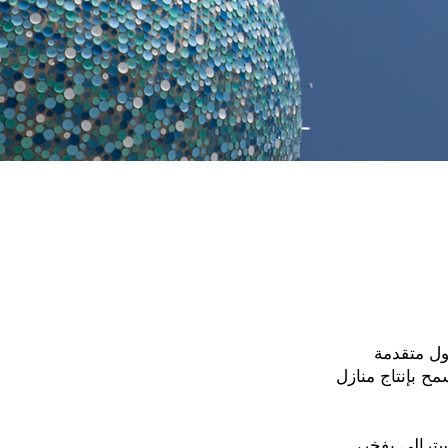
لول متقدمة
سمح بإنتاج منازل
سترالي بفخر،