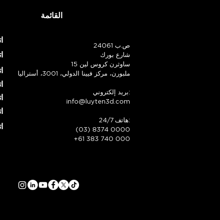
القائمة
ا
ص.ب 24061
ا
شارع بورك
15 ساوثرن كروس لين
ا
ملبورن، مركز فيينا الدولي، 3001، أستراليا
ا
بريد إلكتروني:
ا
info@luyten3d.com
ا
هاتف 24/7:
ا
(03) 8374 0000
+61 383 740 000