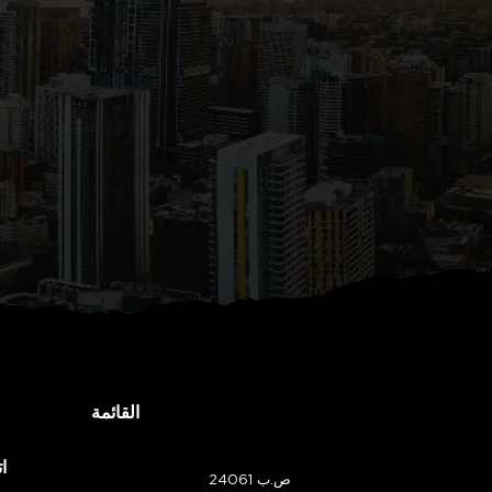
القائمة
ا
ص.ب 24061