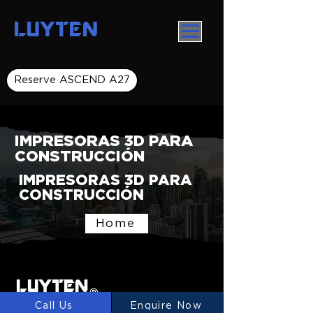
LUYTEN
Reserve ASCEND A27
IMPRESORAS 3D PARA
CONSTRUCCIÓN
IMPRESORAS 3D PARA
CONSTRUCCIÓN
Home
LUYTEN
Ⓡ
Call Us
Enquire Now
LUYTEN is a global leader and