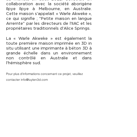
collaboration avec la société aborigène
Ilpye Ilpye à Melbourne, en Australie.
Cette maison s'appelait « Warle Akweke »,
ce qui signifie ; "Petite maison en langue
Arrernte" par les directeurs de l'IIAC et les
propriétaires traditionnels d'Alice Springs.
La « Warle Akweke » est également la
toute première maison imprimée en 3D in
situ utilisant une imprimante à béton 3D à
grande échelle dans un environnement
non contrôlé en Australie et dans
l'hémisphère sud.
Pour plus d'informations concernant ce projet, veuillez
contacter
info@luyten3d.com