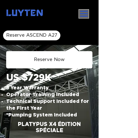
LUYTEN
Reserve ASCEND A27
Reserve Now
US $729K
3 Year Warranty
Operator Training Included
Technical Support Included for
the First Year
*Pumping System Included
PLATYPUS X4 ÉDITION
SPÉCIALE